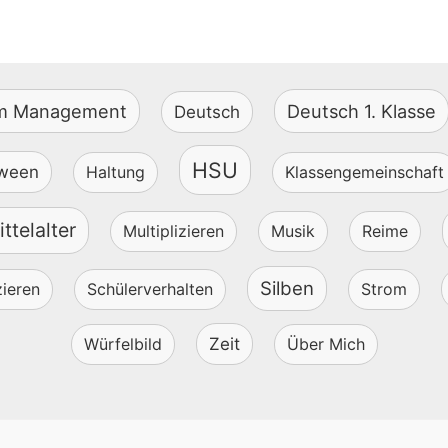
om Management
Deutsch 1. Klasse
Deutsch
HSU
oween
Haltung
Klassengemeinschaft
ttelalter
Multiplizieren
Musik
Reime
Silben
zieren
Schülerverhalten
Strom
Würfelbild
Zeit
Über Mich